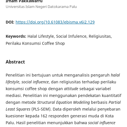
Irham Pakkawarru
Universitas Islam Negeri Datokarama Palu
DOI:
https://doi.org/10.61083/ebisma.v6i2.129
Keywords:
Halal Lifestyle, Social Infulence, Religiusitas,
Perilaku Konsumsi Coffee Shop
Abstract
Penelitian ini bertujuan untuk menganalisis pengaruh
halal
lifestyle
,
social influence
, dan religiusitas terhadap perilaku
konsumsi coffee shop dengan
attitude
sebagai variabel
mediasi. Penelitian ini menggunakan pendekatan kuantitatif
dengan metode
Structural Equation Modeling
berbasis
Partial
Least Squares
(PLS-SEM). Data diperoleh melalui penyebaran
kuesioner kepada 162 responden generasi muda di Kota
Palu. Hasil penelitian menunjukkan bahwa
social influence