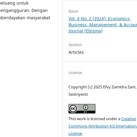
 peluang untuk
 pengangguran. Dengan
Issue
emberdayakan masyarakat
Vol. 4 No. 2 (2024): Economics,
Business, Management, & Accou
Journal (Ebisma)
Section
Articles
License
Copyright (c) 2025 Efvy Zamidra Zam,
Sestriyenti
This work is licensed under a
Creative
Commons Attribution 4.0 Internation
License
.