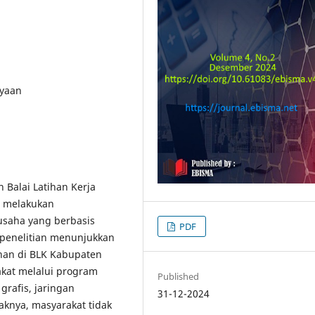
ayaan
 Balai Latihan Kerja
m melakukan
usaha yang berbasis
PDF
an penelitian menunjukkan
han di BLK Kabupaten
akat melalui program
Published
grafis, jaringan
31-12-2024
knya, masyarakat tidak