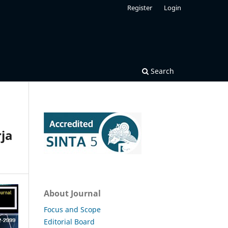
Register
Login
Search
rja
About Journal
Focus and Scope
Editorial Board