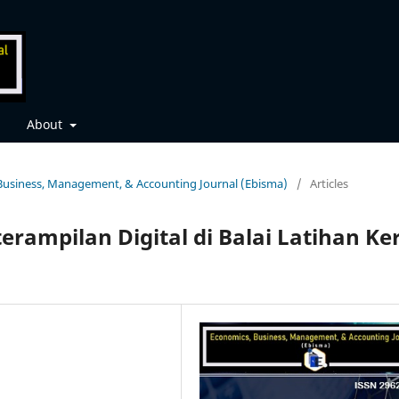
About
, Business, Management, & Accounting Journal (Ebisma)
/
Articles
rampilan Digital di Balai Latihan Ke