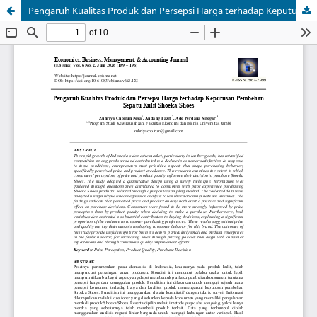
Pengaruh Kualitas Produk dan Persepsi Harga terhadap Keputusan Pembelian Sepatu Kulit Shoeka Shoes